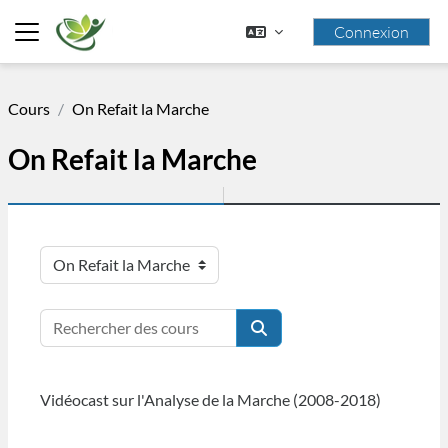
Passer au contenu principal
Connexion
Panneau latéral
Cours
On Refait la Marche
On Refait la Marche
Catégories de cours
Rechercher des cours
Rechercher des cours
Vidéocast sur l'Analyse de la Marche (2008-2018)